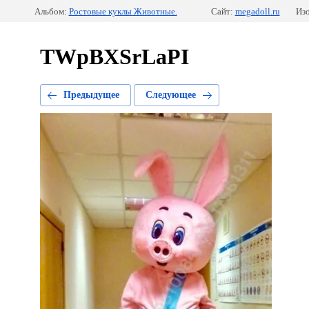
Альбом:
Ростовые куклы Животные.
Сайт:
megadoll.ru
Изо
TWpBXSrLaPI
Предыдущее
Следующее