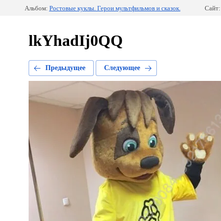
Альбом:
Ростовые куклы. Герои мультфильмов и сказок.
Сайт:
lkYhadIj0QQ
Предыдущее
Следующее