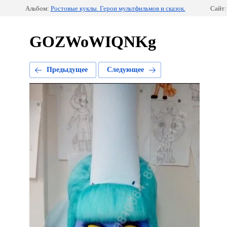
Альбом:
Ростовые куклы. Герои мультфильмов и сказок.
Сайт:
GOZWoWIQNKg
Предыдущее
Следующее